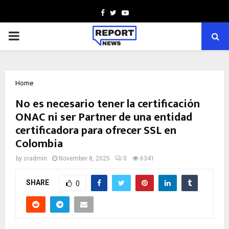
Facebook
Twitter
Youtube
PRIMARY
MENU
Home
No es necesario tener la certificación
ONAC ni ser Partner de una entidad
certificadora para ofrecer SSL en
Colombia
by
cradmin
November 8, 2025
0
6341
SHARE
0